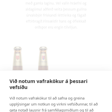
með gamla laginu. Vel valin hráefni og
aldagömul aðferð veita þessum gullna
úrvalsbjór frískandi léttleika og fágað
eftirbragð.Vinsældir hans og óflekkað
orðspor eru engin tilviljun.
Við notum vafrakökur á þessari
vefsíðu
Við notum vafrakökur til að safna og greina
upplýsingar um notkun og virkni vefsíðunnar, til að
geta notað lausnir frá samfélagsmiðlum og til að