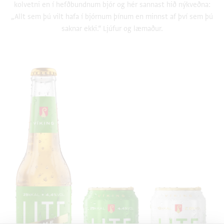
kolvetni en í hefðbundnum bjór og hér sannast hið nýkveðna:
„Allt sem þú vilt hafa í bjórnum þínum en minnst af því sem þú
saknar ekki.“ Ljúfur og læmaður.