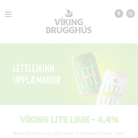
VÍKING LITE LIME - 4,4%
Brakandi ferskur og hefur keim af frískandi límónu. Færri